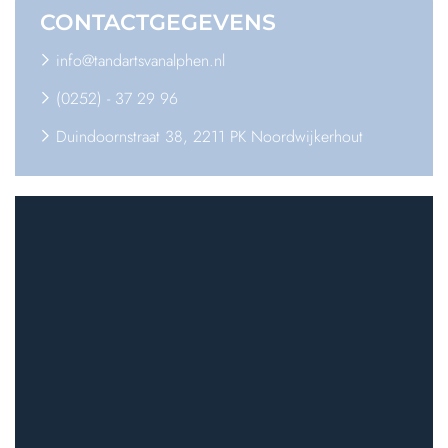
CONTACT
GEGEVENS
info@tandartsvanalphen.nl
(0252) - 37 29 96
Duindoornstraat 38, 2211 PK Noordwijkerhout