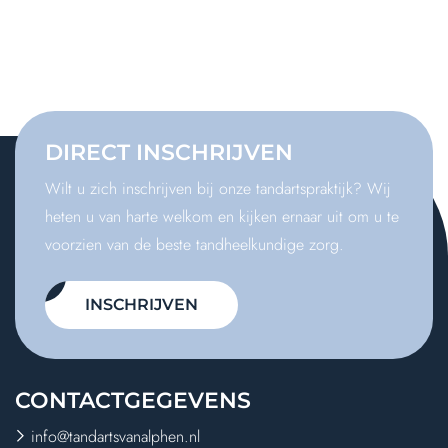
DIRECT
INSCHRIJVEN
Wilt u zich inschrijven bij onze tandartspraktijk? Wij
heten u van harte welkom en kijken ernaar uit om u te
voorzien van de beste tandheelkundige zorg.
INSCHRIJVEN
CONTACT
GEGEVENS
info@tandartsvanalphen.nl