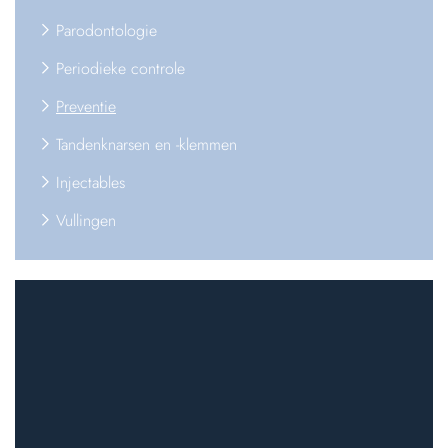
Parodontologie
Periodieke controle
Preventie
Tandenknarsen en -klemmen
Injectables
Vullingen